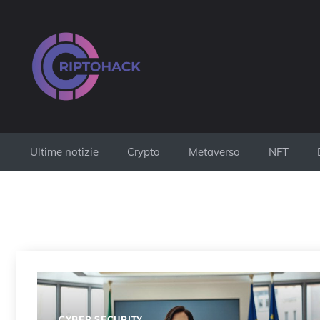
Vai
al
contenuto
Ultime notizie
Crypto
Metaverso
NFT
CYBER SECURITY