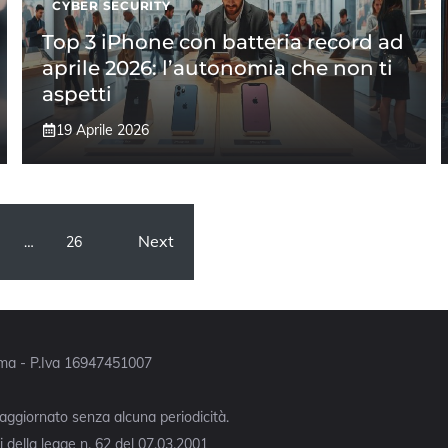
CYBER SECURITY
Top 3 iPhone con batteria record ad
aprile 2026: l’autonomia che non ti
aspetti
19 Aprile 2026
Next
…
26
Roma - P.Iva 16947451007
 aggiornato senza alcuna periodicità.
 della legge n. 62 del 07.03.2001