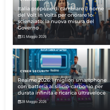
Italia propone di cambiare il nome
del Volt in Volta per onorare lo
scienziato: la nuova misura del
Governo
31 Maggio 2026
CYBER SECURITY
Realme 2026: I migliori smartphone
con batteria al silicio-carbonio per
durata infinita e ricarica ultraveloce
28 Maggio 2026