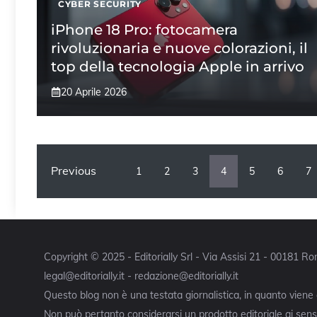
CYBER SECURITY
iPhone 18 Pro: fotocamera
rivoluzionaria e nuove colorazioni, il
top della tecnologia Apple in arrivo
20 Aprile 2026
Previous
1
2
3
4
5
6
7
Copyright © 2025 - Editorially Srl - Via Assisi 21 - 00181 
legal@editorially.it - redazione@editorially.it
Questo blog non è una testata giornalistica, in quanto viene
Non può pertanto considerarsi un prodotto editoriale ai sensi