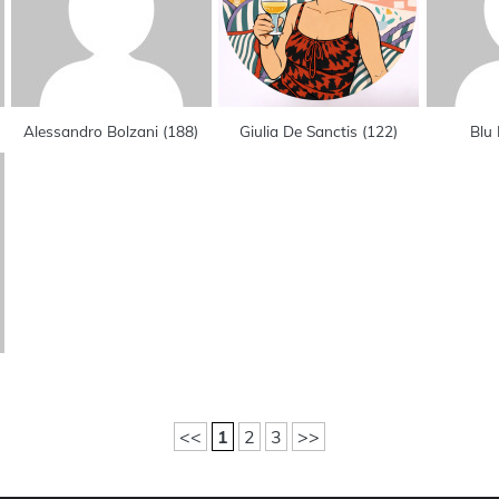
Alessandro Bolzani
(
188
)
Giulia De Sanctis
(
122
)
Blu
<<
1
2
3
>>