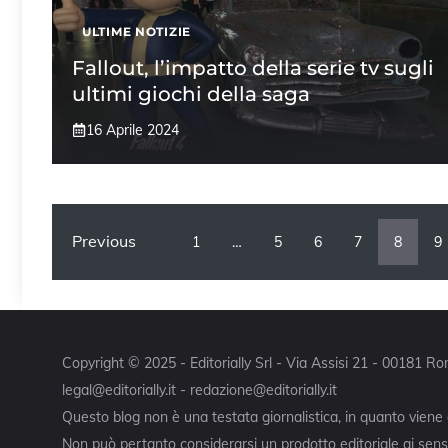
ULTIME NOTIZIE
Fallout, l’impatto della serie tv sugli
ultimi giochi della saga
16 Aprile 2024
Previous
1
…
5
6
7
8
9
Copyright © 2025 - Editorially Srl - Via Assisi 21 - 00181 
legal@editorially.it - redazione@editorially.it
Questo blog non è una testata giornalistica, in quanto viene
Non può pertanto considerarsi un prodotto editoriale ai sensi