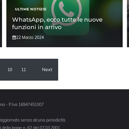
ULTIME NOTIZIE
WhatsApp, ecco tutte le nuove
funzioni in arrivo
22 Marzo 2024
Next
10
11
Roma - P.Iva 16947451007
 aggiornato senza alcuna periodicità.
 della legge n. 62 del 07.03.2001