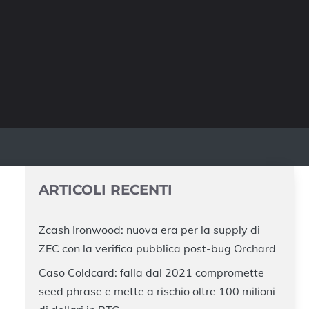
ARTICOLI RECENTI
Zcash Ironwood: nuova era per la supply di
ZEC con la verifica pubblica post-bug Orchard
Caso Coldcard: falla dal 2021 compromette
seed phrase e mette a rischio oltre 100 milioni