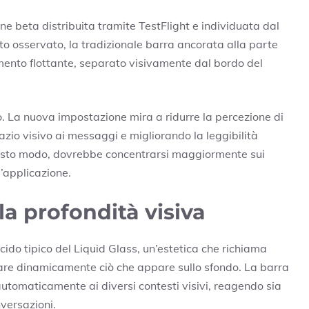
one beta distribuita tramite
TestFlight
e individuata dal
o osservato, la tradizionale barra ancorata alla parte
emento flottante, separato visivamente dal bordo del
o. La nuova impostazione mira a ridurre la percezione di
zio visivo ai messaggi e migliorando la leggibilità
uesto modo, dovrebbe concentrarsi maggiormente sui
l’applicazione.
 la profondità visiva
ucido tipico del Liquid Glass, un’estetica che richiama
retare dinamicamente ciò che appare sullo sfondo. La barra
 automaticamente ai diversi contesti visivi, reagendo sia
nversazioni.