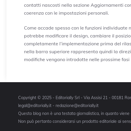
contatti nascosti nella sezione Aggiornamenti c
coerenza con le impostazioni personali.
Come accade spesso con le funzioni individuate n
potrebbe modificare il design, cambiare il posizi
completamente l’implementazione prima del rilasci
nella barra superiore rappresenta quindi la direzi
modifiche vengano introdotte nelle prossime fasi d
Copyright © 2025 - Editorially Srl - Via Assisi 21 - 00181 
legal@editorially.it - redazione@editorially.it
Questo blog non è una testata giornalistica, in quanto viene
Non può pertanto considerarsi un prodotto editoriale ai sensi