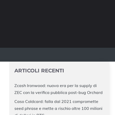
ARTICOLI RECENTI
Zcash Ironwood: nuova era per la supply di
ZEC con la verifica pubblica post-bug Orchard
Caso Coldcard: falla dal 2021 compromette
seed phrase e mette a rischio oltre 100 milioni