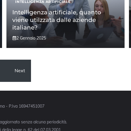
INTELLIGENZA ARTIFICIALE
Intelligenza artificiale, quanto
viene utilzzata dalle aziende
italiane?
2 Gennaio 2025
Next
Roma - P.Iva 16947451007
 aggiornato senza alcuna periodicità.
 della legge n. 62 del 07.03.2001