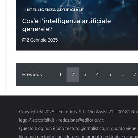
INTELLIGENZA ARTIFICIALE
Cos’è l’intelligenza artificiale
generale?
2 Gennaio 2025
Previous
1
2
3
4
5
…
7
Copyright © 2025 - Editorially Srl - Via Assisi 21 - 00181 
legal@editorially.it - redazione@editorially.it
Questo blog non è una testata giornalistica, in quanto viene
Non può pertanto considerarsi un prodotto editoriale ai sensi