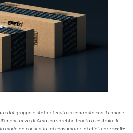
ta dal gruppo è stata ritenuta in contrasto con il canone
ell’importanza di Amazon sarebbe tenuto a costruire le
o, in modo da consentire ai consumatori di effettuare
scelte