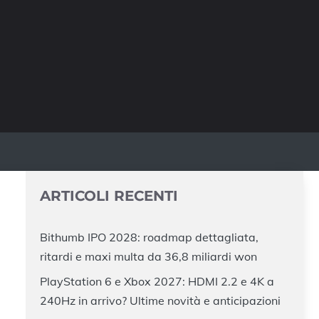
ARTICOLI RECENTI
Bithumb IPO 2028: roadmap dettagliata,
ritardi e maxi multa da 36,8 miliardi won
PlayStation 6 e Xbox 2027: HDMI 2.2 e 4K a
240Hz in arrivo? Ultime novità e anticipazioni