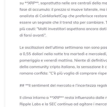
su **XRP**, soprattutto nelle ore centrali della m
fase di accumulo: il prezzo si muove laterale, ma
analista di CoinMarketCap che preferisce restar
essere un segnale che il trend sta per cambiare. 
più cauti: “Molti investitori aspettano ancora da
di farsi avanti”.
Le oscillazioni dell’ultima settimana non sono pa
a 0,55 dollari nella notte tra martedì e mercoledì, 
pomeriggio e venerdì mattina. Niente di definitivo
della community cripto italiana, la sensazione è 
romano confida: “C’è più voglia di comprare rispe
## **Il sentiment del mercato e l’incertezza regol
Il clima intorno a **XRP** resta influenzato dalle n
Ripple Labs e la SEC continua ad agitare i mercat