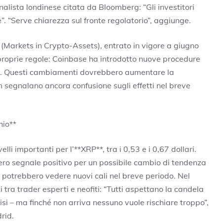
lista londinese citata da Bloomberg: “Gli investitori
”. “Serve chiarezza sul fronte regolatorio”, aggiunge.
(Markets in Crypto-Assets), entrato in vigore a giugno
proprie regole: Coinbase ha introdotto nuove procedure
rso. Questi cambiamenti dovrebbero aumentare la
 segnalano ancora confusione sugli effetti nel breve
hio**
elli importanti per l’**XRP**, tra i 0,53 e i 0,67 dollari.
ero segnale positivo per un possibile cambio di tendenza
si potrebbero vedere nuovi cali nel breve periodo. Nel
 tra trader esperti e neofiti: “Tutti aspettano la candela
isi – ma finché non arriva nessuno vuole rischiare troppo”,
rid.