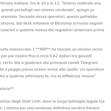
attinata italiana, tra le 10 e le 13. “Stiamo vedendo una
 i grandi portafogli non stanno vendendo”, spiega un
e anonimo. Secondo alcuni operatori, questo potrebbe
Tuttavia, dal desk milanese di Bitstamp arrivano segnali
ti concreti o qualche mossa dai regolatori americani prima
ssate inosservate. L’**XRP** ha toccato un minimo vicino
per poi risalire fino a circa 0,62 dollari tra giovedì
, certo. Ma a giudicare dai principali canali Telegram
che il peggio possa essere ormai alle spalle. Un operatore
tto a qualche settimana fa, ma la diffidenza rimane”.
atoria**
otizie dagli Stati Uniti, dove la lunga battaglia legale tra
i. L’attesa per una sentenza definitiva sembra frenare