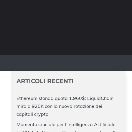
ARTICOLI RECENTI
Ethereum sfonda quota 1.960$: LiquidChain
mira a 920K con la nuova rotazione dei
capitali crypto
Momento cruciale per l’Intelligenza Artificiale: