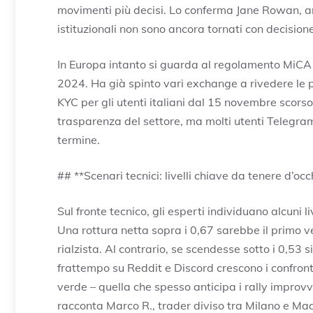
movimenti più decisi. Lo conferma Jane Rowan, ana
istituzionali non sono ancora tornati con decisione
In Europa intanto si guarda al regolamento MiCA 
2024. Ha già spinto vari exchange a rivedere le 
KYC per gli utenti italiani dal 15 novembre sco
trasparenza del settore, ma molti utenti Telegram
termine.
## **Scenari tecnici: livelli chiave da tenere d’occ
Sul fronte tecnico, gli esperti individuano alcuni liv
Una rottura netta sopra i 0,67 sarebbe il primo v
rialzista. Al contrario, se scendesse sotto i 0,53 
frattempo su Reddit e Discord crescono i confronti
verde – quella che spesso anticipa i rally improvv
racconta Marco R., trader diviso tra Milano e Mad