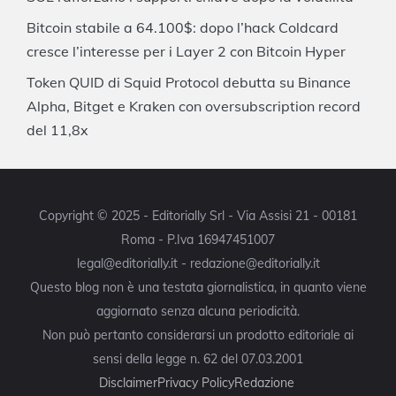
Bitcoin stabile a 64.100$: dopo l’hack Coldcard
cresce l’interesse per i Layer 2 con Bitcoin Hyper
Token QUID di Squid Protocol debutta su Binance
Alpha, Bitget e Kraken con oversubscription record
del 11,8x
Copyright © 2025 - Editorially Srl - Via Assisi 21 - 00181
Roma - P.Iva 16947451007
legal@editorially.it - redazione@editorially.it
Questo blog non è una testata giornalistica, in quanto viene
aggiornato senza alcuna periodicità.
Non può pertanto considerarsi un prodotto editoriale ai
sensi della legge n. 62 del 07.03.2001
Disclaimer
Privacy Policy
Redazione