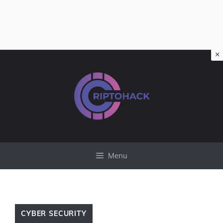
×
Vai
al
contenuto
Menu
CYBER SECURITY