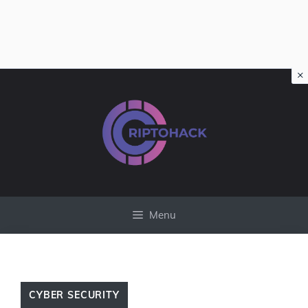
×
Vai
al
contenuto
Menu
CYBER SECURITY