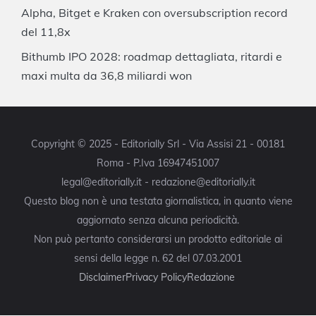
Alpha, Bitget e Kraken con oversubscription record
del 11,8x
Bithumb IPO 2028: roadmap dettagliata, ritardi e
maxi multa da 36,8 miliardi won
Copyright © 2025 - Editorially Srl - Via Assisi 21 - 00181
Roma - P.Iva 16947451007
legal@editorially.it - redazione@editorially.it
Questo blog non è una testata giornalistica, in quanto viene
aggiornato senza alcuna periodicità.
Non può pertanto considerarsi un prodotto editoriale ai
sensi della legge n. 62 del 07.03.2001
Disclaimer
Privacy Policy
Redazione