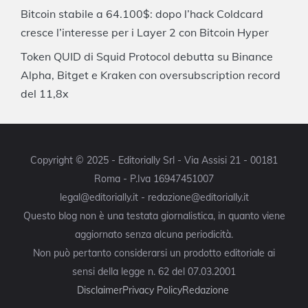
Bitcoin stabile a 64.100$: dopo l’hack Coldcard
cresce l’interesse per i Layer 2 con Bitcoin Hyper
Token QUID di Squid Protocol debutta su Binance
Alpha, Bitget e Kraken con oversubscription record
del 11,8x
Copyright © 2025 - Editorially Srl - Via Assisi 21 - 00181
Roma - P.Iva 16947451007
legal@editorially.it - redazione@editorially.it
Questo blog non è una testata giornalistica, in quanto viene
aggiornato senza alcuna periodicità.
Non può pertanto considerarsi un prodotto editoriale ai
sensi della legge n. 62 del 07.03.2001
Disclaimer
Privacy Policy
Redazione