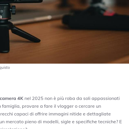
quisto
ocamera 4K
nel 2025 non è più roba da soli appassionati
n famiglia, provare a fare il vlogger o cercare un
ecchi capaci di offrire immagini nitide e dettagliate
n mercato pieno di modelli, sigle e specifiche tecniche? E