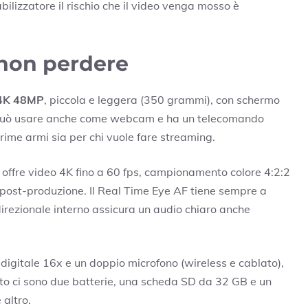
bilizzatore il rischio che il video venga mosso è
non perdere
K 48MP
, piccola e leggera (350 grammi), con schermo
 Si può usare anche come webcam e ha un telecomando
 prime armi sia per chi vuole fare streaming.
offre video 4K fino a 60 fps, campionamento colore 4:2:2
in post-produzione. Il Real Time Eye AF tiene sempre a
direzionale interno assicura un audio chiaro anche
igitale 16x e un doppio microfono (wireless e cablato),
tto ci sono due batterie, una scheda SD da 32 GB e un
 altro.