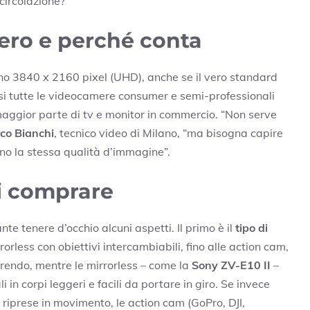
circolazione?
vero e perché conta
eno 3840 x 2160 pixel (UHD), anche se il vero standard
si tutte le videocamere consumer e semi-professionali
aggior parte di tv e monitor in commercio. “Non serve
co Bianchi
, tecnico video di Milano, “ma bisogna capire
rono la stessa qualità d’immagine”.
i comprare
te tenere d’occhio alcuni aspetti. Il primo è il
tipo di
rorless con obiettivi intercambiabili, fino alle action cam,
arendo, mentre le mirrorless – come la
Sony ZV-E10 II
–
in corpi leggeri e facili da portare in giro. Se invece
 riprese in movimento, le action cam (GoPro, DJI,