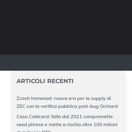
ARTICOLI RECENTI
Zcash Ironwood: nuova era per la supply di
ZEC con la verifica pubblica post-bug Orchard
Caso Coldcard: falla dal 2021 compromette
seed phrase e mette a rischio oltre 100 milioni