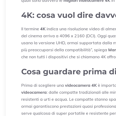
quali sono davvero le
migliori videocamere 4K
in 
4K: cosa vuol dire dav
Il termine
4K
indica una risoluzione video di alm
del cinema arriva a 4096 x 2160 (DCI). Oggi qua
usano la versione UHD, ormai supportata dalla m
più preoccuparsi della compatibilità”, spiega
Mar
che non tutti i dispositivi che si chiamano 4K off
Cosa guardare prima d
Prima di scegliere una
videocamera 4K
è importan
videocamera
: dalle compatte tradizionali alle mir
resistenti a urti e acqua. Le compatte stanno sp
ormai garantiscono prestazioni quasi professionali 
serve qualcosa di super portatile e resistente per