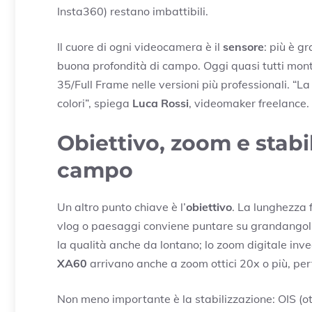
Insta360) restano imbattibili.
Il cuore di ogni videocamera è il
sensore
: più è g
buona profondità di campo. Oggi quasi tutti mon
35/Full Frame nelle versioni più professionali. “La
colori”, spiega
Luca Rossi
, videomaker freelance.
Obiettivo, zoom e stabi
campo
Un altro punto chiave è l’
obiettivo
. La lunghezza 
vlog o paesaggi conviene puntare su grandangoli
la qualità anche da lontano; lo zoom digitale invec
XA60
arrivano anche a zoom ottici 20x o più, perf
Non meno importante è la stabilizzazione: OIS (otti