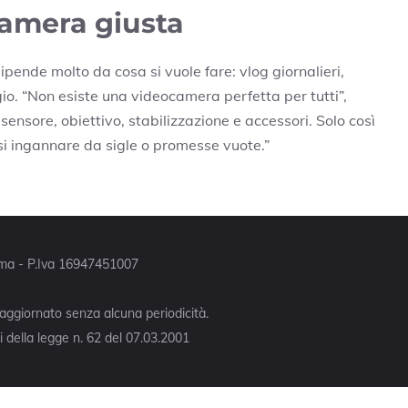
camera giusta
ipende molto da cosa si vuole fare: vlog giornalieri,
gio. “Non esiste una videocamera perfetta per tutti”,
ensore, obiettivo, stabilizzazione e accessori. Solo così
si ingannare da sigle o promesse vuote.”
Roma - P.Iva 16947451007
 aggiornato senza alcuna periodicità.
 della legge n. 62 del 07.03.2001