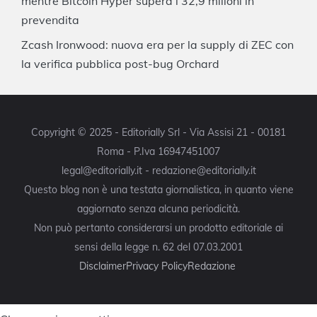
mentre Bitcoin Hyper supera i 32,9 milioni in
prevendita
Zcash Ironwood: nuova era per la supply di ZEC con
la verifica pubblica post-bug Orchard
Copyright © 2025 - Editorially Srl - Via Assisi 21 - 00181
Roma - P.Iva 16947451007
legal@editorially.it - redazione@editorially.it
Questo blog non è una testata giornalistica, in quanto viene
aggiornato senza alcuna periodicità.
Non può pertanto considerarsi un prodotto editoriale ai
sensi della legge n. 62 del 07.03.2001
Disclaimer
Privacy Policy
Redazione