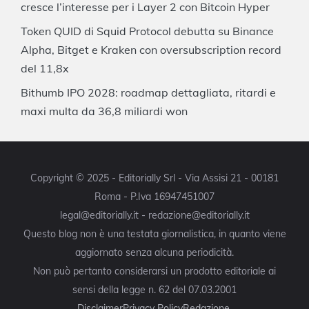
cresce l’interesse per i Layer 2 con Bitcoin Hyper
Token QUID di Squid Protocol debutta su Binance
Alpha, Bitget e Kraken con oversubscription record
del 11,8x
Bithumb IPO 2028: roadmap dettagliata, ritardi e
maxi multa da 36,8 miliardi won
Copyright © 2025 - Editorially Srl - Via Assisi 21 - 00181
Roma - P.Iva 16947451007
legal@editorially.it - redazione@editorially.it
Questo blog non è una testata giornalistica, in quanto viene
aggiornato senza alcuna periodicità.
Non può pertanto considerarsi un prodotto editoriale ai
sensi della legge n. 62 del 07.03.2001
Disclaimer
Privacy Policy
Redazione