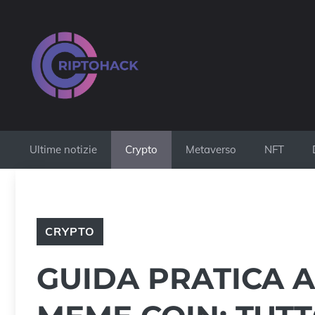
Vai
al
contenuto
Ultime notizie
Crypto
Metaverso
NFT
CRYPTO
GUIDA PRATICA A