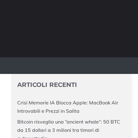
ARTICOLI RECENTI
Crisi Memorie IA Blocca Apple: MacBook Air
Introvabili e Prezzi in Salita
Bitcoin risveglia una “ancient whale”: 50 BTC
da 15 dollari a 3 milioni tra timori di