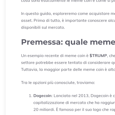
cosa sono esattamente le meme coin e come si può
In questa guida, esploreremo come acquistare mem
asset. Prima di tutto, è importante conoscere al
disponibili sul mercato.
Premessa: quale meme 
Un esempio recente di meme coin è
$TRUMP
, ch
settore potrebbe essere tentato di considerare 
Tuttavia, la maggior parte delle meme coin è alt
Tra le opzioni più conosciute, troviamo:
Dogecoin
: Lanciata nel 2013, Dogecoin è 
capitalizzazione di mercato che ha raggiunt
20 miliardi. È famosa per il suo logo che 