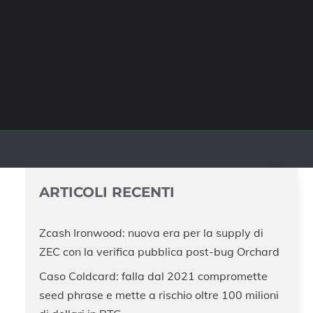
ARTICOLI RECENTI
Zcash Ironwood: nuova era per la supply di
ZEC con la verifica pubblica post-bug Orchard
Caso Coldcard: falla dal 2021 compromette
seed phrase e mette a rischio oltre 100 milioni