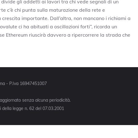
divide gli addetti ai lavori tra chi vede segnali di un
rte c’è chi punta sulla maturazione della rete e
 crescita importante. Dall’altra, non mancano i richiami a
tovalute ci ha abituati a oscillazioni forti”, ricorda un
 se Ethereum riuscirà davvero a ripercorrere la strada che
Roma - P.Iva 16947451007
 aggiornato senza alcuna periodicità.
 della legge n. 62 del 07.03.2001