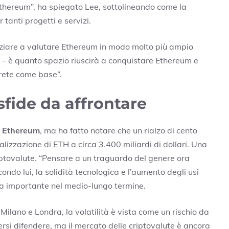
Ethereum”, ha spiegato Lee, sottolineando come la
tanti progetti e servizi.
niziare a valutare Ethereum in modo molto più ampio
 – è quanto spazio riuscirà a conquistare Ethereum e
 rete come base”.
sfide da affrontare
i
Ethereum
, ma ha fatto notare che un rialzo di cento
talizzazione di ETH a circa 3.400 miliardi di dollari. Una
riptovalute. “Pensare a un traguardo del genere ora
ndo lui, la solidità tecnologica e l’aumento degli usi
ta importante nel medio-lungo termine.
i Milano e Londra, la volatilità è vista come un rischio da
rsi difendere, ma il mercato delle criptovalute è ancora