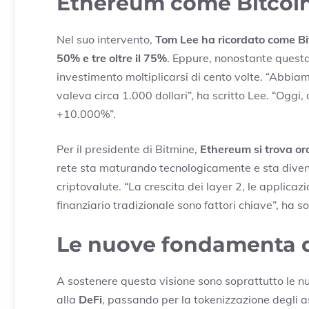
Ethereum come Bitcoin:
Nel suo intervento,
Tom Lee ha ricordato come Bitc
50% e tre oltre il 75%
. Eppure, nonostante questa a
investimento moltiplicarsi di cento volte. “Abbiam
valeva circa 1.000 dollari”, ha scritto Lee. “Oggi
+10.000%”.
Per il presidente di Bitmine,
Ethereum si trova ora
rete sta maturando tecnologicamente e sta diven
criptovalute. “La crescita dei layer 2, le applicazi
finanziario tradizionale sono fattori chiave”, ha so
Le nuove fondamenta di
A sostenere questa visione sono soprattutto le n
alla
DeFi
, passando per la tokenizzazione degli ass