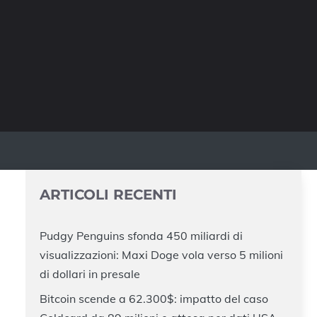
ARTICOLI RECENTI
Pudgy Penguins sfonda 450 miliardi di
visualizzazioni: Maxi Doge vola verso 5 milioni
di dollari in presale
Bitcoin scende a 62.300$: impatto del caso