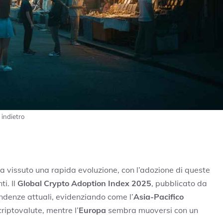
 indietro
a vissuto una rapida evoluzione, con l’adozione di queste
i. Il
Global Crypto Adoption Index 2025
, pubblicato da
endenze attuali, evidenziando come l’
Asia-Pacifico
riptovalute, mentre l’
Europa
sembra muoversi con un