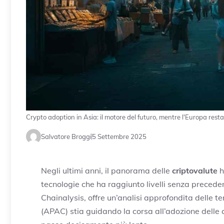
Crypto adoption in Asia: il motore del futuro, mentre l'Europa resta
Salvatore Broggi
5 Settembre 2025
Negli ultimi anni, il panorama delle
criptovalute
h
tecnologie che ha raggiunto livelli senza precedent
Chainalysis, offre un’analisi approfondita delle t
(APAC) stia guidando la corsa all’adozione delle c