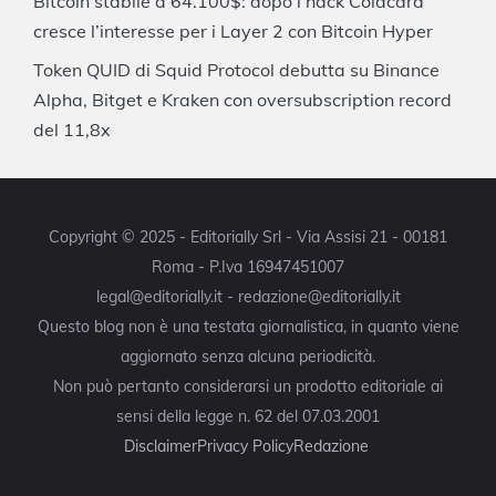
Bitcoin stabile a 64.100$: dopo l’hack Coldcard
cresce l’interesse per i Layer 2 con Bitcoin Hyper
Token QUID di Squid Protocol debutta su Binance
Alpha, Bitget e Kraken con oversubscription record
del 11,8x
Copyright © 2025 - Editorially Srl - Via Assisi 21 - 00181
Roma - P.Iva 16947451007
legal@editorially.it - redazione@editorially.it
Questo blog non è una testata giornalistica, in quanto viene
aggiornato senza alcuna periodicità.
Non può pertanto considerarsi un prodotto editoriale ai
sensi della legge n. 62 del 07.03.2001
Disclaimer
Privacy Policy
Redazione