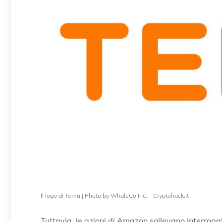
Il logo di Temu | Photo by WhaleCo Inc. – Cryptohack.it
Tuttavia, le azioni di Amazon sollevano interrogat