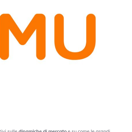
ivi sulle
dinamiche di mercato
e su come le grandi