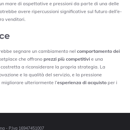
n un mare di aspettative e pressioni da parte di una delle
rebbe avere ripercussioni significative sul futuro dell’e-
ro venditori.
rce
otrebbe segnare un cambiamento nel
comportamento dei
arketplace che offrono
prezzi più competitivi
e una
stretta a riconsiderare la propria strategia. La
azione e la qualità del servizio, e la pressione
igliorare ulteriormente l’
esperienza di acquisto
per i
Roma - P.Iva 16947451007