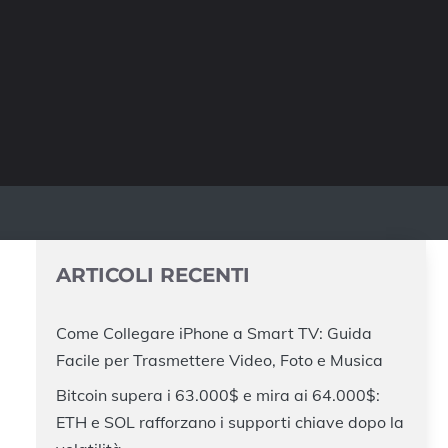
ARTICOLI RECENTI
Come Collegare iPhone a Smart TV: Guida
Facile per Trasmettere Video, Foto e Musica
Bitcoin supera i 63.000$ e mira ai 64.000$:
ETH e SOL rafforzano i supporti chiave dopo la