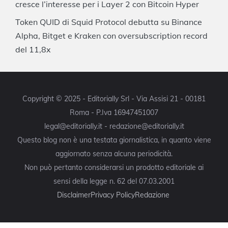
cresce l’interesse per i Layer 2 con Bitcoin Hyper
Token QUID di Squid Protocol debutta su Binance
Alpha, Bitget e Kraken con oversubscription record
del 11,8x
Copyright © 2025 - Editorially Srl - Via Assisi 21 - 00181
Roma - P.Iva 16947451007
legal@editorially.it - redazione@editorially.it
Questo blog non è una testata giornalistica, in quanto viene
aggiornato senza alcuna periodicità.
Non può pertanto considerarsi un prodotto editoriale ai
sensi della legge n. 62 del 07.03.2001
Disclaimer
Privacy Policy
Redazione