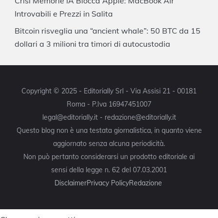
Crisi Memorie IA Blocca Apple: MacBook Air
Introvabili e Prezzi in Salita
Bitcoin risveglia una “ancient whale”: 50 BTC da 15
dollari a 3 milioni tra timori di autocustodia
Copyright © 2025 - Editorially Srl - Via Assisi 21 - 00181
Roma - P.Iva 16947451007
legal@editorially.it - redazione@editorially.it
Questo blog non è una testata giornalistica, in quanto viene
aggiornato senza alcuna periodicità.
Non può pertanto considerarsi un prodotto editoriale ai
sensi della legge n. 62 del 07.03.2001
Disclaimer
Privacy Policy
Redazione