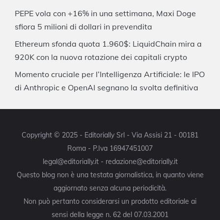
PEPE vola con +16% in una settimana, Maxi Doge
sfiora 5 milioni di dollari in prevendita
Ethereum sfonda quota 1.960$: LiquidChain mira a
920K con la nuova rotazione dei capitali crypto
Momento cruciale per l’Intelligenza Artificiale: le IPO
di Anthropic e OpenAI segnano la svolta definitiva
Copyright © 2025 - Editorially Srl - Via Assisi 21 - 00181
Roma - P.Iva 16947451007
legal@editorially.it - redazione@editorially.it
Questo blog non è una testata giornalistica, in quanto viene
aggiornato senza alcuna periodicità.
Non può pertanto considerarsi un prodotto editoriale ai
sensi della legge n. 62 del 07.03.2001