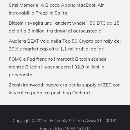
Crisi Memorie IA Blocca Apple: MacBook Air
Introvabili e Prezzi in Salita
Bitcoin risveglia una “ancient whale”: 50 BTC da 15
dollari a 3 milioni tra timori di autocustodia
Audiera BEAT vola nella Top 50 Crypto con rally del
30% e market cap oltre 1,1 miliardi di dollari
FOMC e Fed frenano i mercati: Bitcoin scende
mentre Bitcoin Hyper supera i 32,9 milioni in
prevendita
Zcash Ironwood: nuova era per la supply di ZEC con
la verifica pubblica post-bug Orchard
Copyright © 2025 - Editorially Srl - Via Assisi 21 - 00181
Roma - P.Iva 16947451007