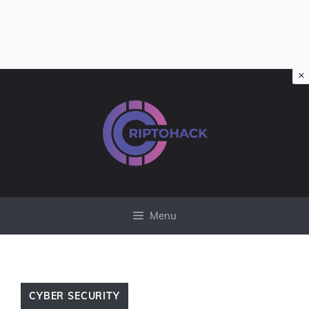
×
Vai
al
contenuto
Menu
CYBER SECURITY