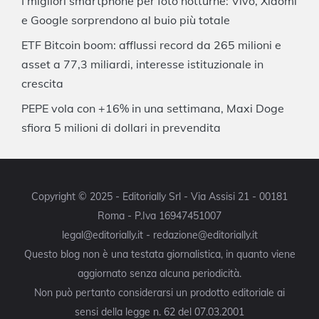
I migliori smartphone per foto notturne: Vivo, Xiaomi
e Google sorprendono al buio più totale
ETF Bitcoin boom: afflussi record da 265 milioni e
asset a 77,3 miliardi, interesse istituzionale in
crescita
PEPE vola con +16% in una settimana, Maxi Doge
sfiora 5 milioni di dollari in prevendita
Copyright © 2025 - Editorially Srl - Via Assisi 21 - 00181
Roma - P.Iva 16947451007
legal@editorially.it - redazione@editorially.it
Questo blog non è una testata giornalistica, in quanto viene
aggiornato senza alcuna periodicità.
Non può pertanto considerarsi un prodotto editoriale ai
sensi della legge n. 62 del 07.03.2001