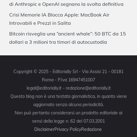
di Anthropic e OpenAI segnano la svolta definitiva
Crisi Memorie IA Blocca Apple: MacBook Air
Introvabili e Prezzi in Salita
Bitcoin risveglia una “ancient whale”: 50 BTC da 15
dollari a 3 milioni tra timori di autocustodia
Copyright © 2025 - Editorially Srl - Via Assisi 21 - 00181
Roma - P.Iva 16947451007
legal@editorially.it - redazione@editorially.it
Questo blog non è una testata giornalistica, in quanto viene
aggiornato senza alcuna periodicità.
Non può pertanto considerarsi un prodotto editoriale ai
sensi della legge n. 62 del 07.03.2001
Disclaimer
Privacy Policy
Redazione