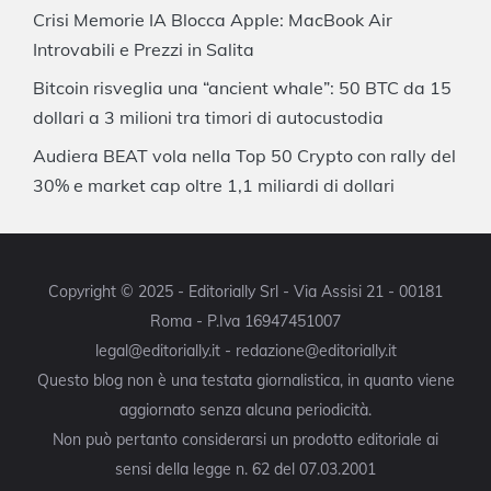
Crisi Memorie IA Blocca Apple: MacBook Air
Introvabili e Prezzi in Salita
Bitcoin risveglia una “ancient whale”: 50 BTC da 15
dollari a 3 milioni tra timori di autocustodia
Audiera BEAT vola nella Top 50 Crypto con rally del
30% e market cap oltre 1,1 miliardi di dollari
Copyright © 2025 - Editorially Srl - Via Assisi 21 - 00181
Roma - P.Iva 16947451007
legal@editorially.it - redazione@editorially.it
Questo blog non è una testata giornalistica, in quanto viene
aggiornato senza alcuna periodicità.
Non può pertanto considerarsi un prodotto editoriale ai
sensi della legge n. 62 del 07.03.2001