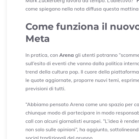
Mark Zuckerberg lavora da tempo. L’obiettivo?
“
come spiegano nella nota diffusa questa mattina
Come funziona il nuovo
Meta
In pratica, con
Arena
gli utenti potranno “scommet
sull’esito di eventi che vanno dalla politica interna
trend della cultura pop. Il cuore della piattaform
le quote aggiornate, proporre nuovi temi, esprim
previsioni di tutti.
“Abbiamo pensato Arena come uno spazio per capi
chiunque modo di partecipare in modo responsabi
call con alcuni giornalisti europei. “L’idea è rend
non solo sulle opinioni”, ha aggiunto, sottolineand
social tradizionali del gruppo.