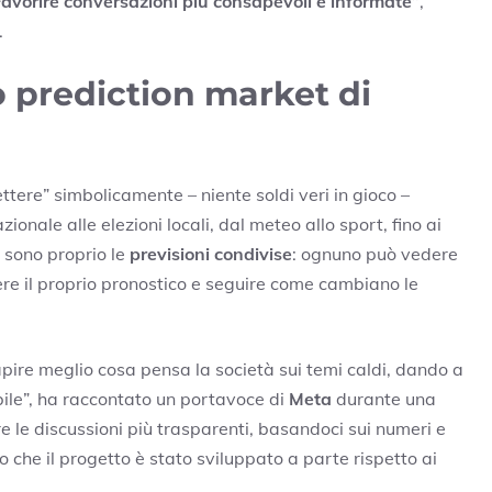
Favorire conversazioni più consapevoli e informate”
,
.
 prediction market di
tere” simbolicamente – niente soldi veri in gioco –
zionale alle elezioni locali, dal meteo allo sport, fino ai
a sono proprio le
previsioni condivise
: ognuno può vedere
ere il proprio pronostico e seguire come cambiano le
re meglio cosa pensa la società sui temi caldi, dando a
le”, ha raccontato un portavoce di
Meta
durante una
ere le discussioni più trasparenti, basandoci sui numeri e
o che il progetto è stato sviluppato a parte rispetto ai