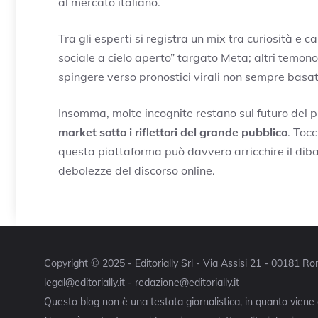
al mercato italiano.
Tra gli esperti si registra un mix tra curiosità e c
sociale a cielo aperto” targato Meta; altri temon
spingere verso pronostici virali non sempre basati 
Insomma, molte incognite restano sul futuro del 
market sotto i riflettori del grande pubblico
. Toc
questa piattaforma può davvero arricchire il dibatt
debolezze del discorso online.
Copyright © 2025 - Editorially Srl - Via Assisi 21 - 00181 
legal@editorially.it - redazione@editorially.it
Questo blog non è una testata giornalistica, in quanto viene