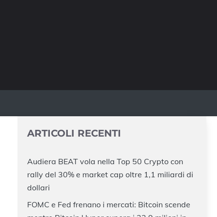
ARTICOLI RECENTI
Audiera BEAT vola nella Top 50 Crypto con
rally del 30% e market cap oltre 1,1 miliardi di
dollari
FOMC e Fed frenano i mercati: Bitcoin scende