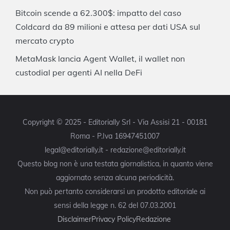
Bitcoin scende a 62.300$: impatto del caso
Coldcard da 89 milioni e attesa per dati USA sul
mercato crypto
MetaMask lancia Agent Wallet, il wallet non
custodial per agenti AI nella DeFi
Copyright © 2025 - Editorially Srl - Via Assisi 21 - 00181
Roma - P.Iva 16947451007
legal@editorially.it - redazione@editorially.it
Questo blog non è una testata giornalistica, in quanto viene
aggiornato senza alcuna periodicità.
Non può pertanto considerarsi un prodotto editoriale ai
sensi della legge n. 62 del 07.03.2001
Disclaimer
Privacy Policy
Redazione