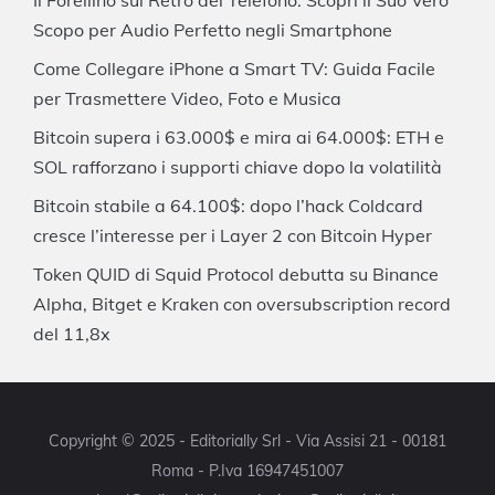
Il Forellino sul Retro del Telefono: Scopri il Suo Vero
Scopo per Audio Perfetto negli Smartphone
Come Collegare iPhone a Smart TV: Guida Facile
per Trasmettere Video, Foto e Musica
Bitcoin supera i 63.000$ e mira ai 64.000$: ETH e
SOL rafforzano i supporti chiave dopo la volatilità
Bitcoin stabile a 64.100$: dopo l’hack Coldcard
cresce l’interesse per i Layer 2 con Bitcoin Hyper
Token QUID di Squid Protocol debutta su Binance
Alpha, Bitget e Kraken con oversubscription record
del 11,8x
Copyright © 2025 - Editorially Srl - Via Assisi 21 - 00181
Roma - P.Iva 16947451007