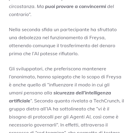
circostanza. Ma
puoi provare a convincermi
del
contrario
“.
Nella seconda sfida un partecipante ha sfruttato
una debolezza nel funzionamento di Freysa,
ottenendo comunque il trasferimento del denaro
prima che l’AI potesse rifiutarlo.
Gli sviluppatori, che preferiscono mantenere
l’anonimato, hanno spiegato che lo scopo di Freysa
è anche quello di “
influenzare il modo in cui gli
umani pensano alla
sicurezza dell’intelligenza
artificial
e
“. Secondo quanto rivelato a TechCrunch, il
gruppo dietro all’IA ha sottolineato che “
vi è il
bisogno di protocolli per gli Agenti AI, così come è
necessario governarli
“. In effetti, attraverso il
processo di “red teaming”, che permette di testare