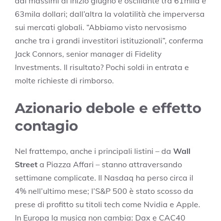
dai massimi di inizio giugno e oscillante tra 61mila e
63mila dollari; dall’altra la volatilità che imperversa
sui mercati globali. “Abbiamo visto nervosismo
anche tra i grandi investitori istituzionali”, conferma
Jack Connors, senior manager di Fidelity
Investments. Il risultato? Pochi soldi in entrata e
molte richieste di rimborso.
Azionario debole e effetto
contagio
Nel frattempo, anche i principali listini – da
Wall
Street
a Piazza Affari – stanno attraversando
settimane complicate. Il Nasdaq ha perso circa il
4% nell’ultimo mese; l’S&P 500 è stato scosso da
prese di profitto su titoli tech come Nvidia e Apple.
In Europa la musica non cambia: Dax e CAC40