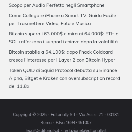
Scopo per Audio Perfetto negli Smartphone
Come Collegare iPhone a Smart TV: Guida Facile
per Trasmettere Video, Foto e Musica
Bitcoin supera i 63.000$ e mira ai 64.000$: ETH e
SOL rafforzano i supporti chiave dopo la volatilità
Bitcoin stabile a 64.100$: dopo l’hack Coldcard
cresce l’interesse per i Layer 2 con Bitcoin Hyper
Token QUID di Squid Protocol debutta su Binance
Alpha, Bitget e Kraken con oversubscription record
del 11,8x
Copyright © 2025 - Editorially Srl - Via Assisi 21 - 00181
Roma - P.Iva 16947451007
legal@editorially.it - redazione@editorially.it