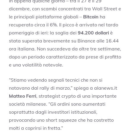
In appena qualche giorno – tra il 27 e il 29
dicembre, con scambi concentrati tra Wall Street e
le principali piattaforme globali –
Bitcoin
ha
recuperato circa il 6%. Il picco è arrivato nel tardo
pomeriggio di ieri: la soglia dei
94.200 dollari
è
stata superata brevemente su Binance alle 16.44
ora italiana. Non succedeva da oltre tre settimane,
dopo un periodo caratterizzato da prese di profitto
e una volatilità notevole.
“Stiamo vedendo segnali tecnici che non si
notavano dal rally di marzo,” spiega a alanews.it
Matteo Ferri
, strategist crypto di una importante
società milanese. “Gli ordini sono aumentati
soprattutto dagli investitori istituzionali,
provocando uno short squeeze che ha costretto
molti a coprirsi in fretta.”