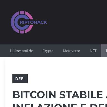
Vai
al
contenuto
Ultime notizie
Crypto
Metaverso
NFT
DEFI
BITCOIN STABILE 