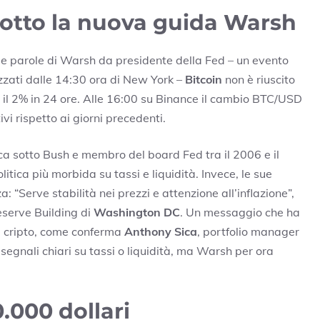
 sotto la nuova guida Warsh
ime parole di Warsh da presidente della Fed – un evento
zzati dalle 14:30 ora di New York –
Bitcoin
non è riuscito
i il 2% in 24 ore. Alle 16:00 su Binance il cambio BTC/USD
vi rispetto ai giorni precedenti.
a sotto Bush e membro del board Fed tra il 2006 e il
itica più morbida su tassi e liquidità. Invece, le sue
 “Serve stabilità nei prezzi e attenzione all’inflazione”,
serve Building di
Washington DC
. Un messaggio che ha
ri cripto, come conferma
Anthony Sica
, portfolio manager
segnali chiari su tassi o liquidità, ma Warsh per ora
0.000 dollari