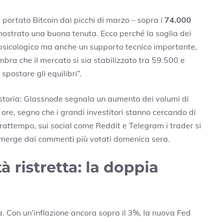
 portato Bitcoin dai picchi di marzo – sopra i
74.000
a mostrato una buona tenuta. Ecco perché la soglia dei
 psicologico ma anche un supporto tecnico importante,
mbra che il mercato si sia stabilizzato tra 59.500 e
postare gli equilibri”.
a storia: Glassnode segnala un aumento dei volumi di
4 ore, segno che i grandi investitori stanno cercando di
rattempo, sui social come Reddit e Telegram i trader si
emerge dai commenti più votati domenica sera.
tà ristretta: la doppia
a. Con un’inflazione ancora sopra il 3%, la nuova Fed