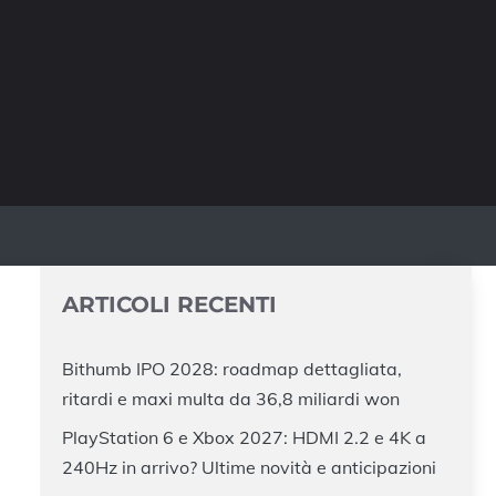
ARTICOLI RECENTI
Bithumb IPO 2028: roadmap dettagliata,
ritardi e maxi multa da 36,8 miliardi won
PlayStation 6 e Xbox 2027: HDMI 2.2 e 4K a
240Hz in arrivo? Ultime novità e anticipazioni