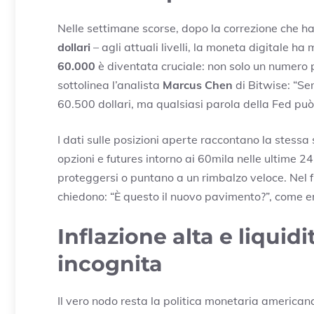
Nelle settimane scorse, dopo la correzione che ha
dollari
– agli attuali livelli, la moneta digitale h
60.000
è diventata cruciale: non solo un numero
sottolinea l’analista
Marcus Chen
di Bitwise: “Se
60.500 dollari, ma qualsiasi parola della Fed può s
I dati sulle posizioni aperte raccontano la stess
opzioni e futures intorno ai 60mila nelle ultime 2
proteggersi o puntano a un rimbalzo veloce. Nel f
chiedono: “È questo il nuovo pavimento?”, come 
Inflazione alta e liquidi
incognita
Il vero nodo resta la politica monetaria american