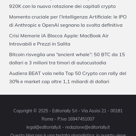
920K con la nuova rotazione dei capitali crypto
Momento cruciale per l’Intelligenza Artificiale: le IPO
di Anthropic e OpenAI segnano la svolta definitiva
Crisi Memorie IA Blocca Apple: MacBook Air
Introvabili e Prezzi in Salita
Bitcoin risveglia una “ancient whale”: 50 BTC da 15
dollari a 3 milioni tra timori di autocustodia
Audiera BEAT vola nella Top 50 Crypto con rally del
30% e market cap oltre 1,1 miliardi di dollari
Copyright © 2025 - Editorially Srl - Via Assisi 21 - 00181
Roma - P.Iva 16947451007
legal@editorially.it - redazione@editorially.it
Questo blog non è una testata giornalistica, in quanto viene