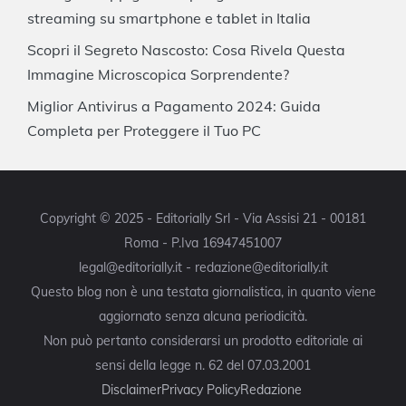
streaming su smartphone e tablet in Italia
Scopri il Segreto Nascosto: Cosa Rivela Questa
Immagine Microscopica Sorprendente?
Miglior Antivirus a Pagamento 2024: Guida
Completa per Proteggere il Tuo PC
Copyright © 2025 - Editorially Srl - Via Assisi 21 - 00181
Roma - P.Iva 16947451007
legal@editorially.it - redazione@editorially.it
Questo blog non è una testata giornalistica, in quanto viene
aggiornato senza alcuna periodicità.
Non può pertanto considerarsi un prodotto editoriale ai
sensi della legge n. 62 del 07.03.2001
Disclaimer
Privacy Policy
Redazione