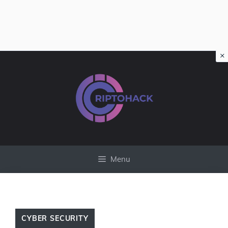
×
Vai
al
contenuto
Menu
CYBER SECURITY