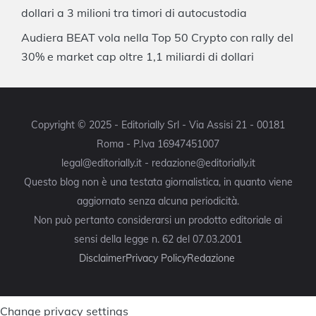
dollari a 3 milioni tra timori di autocustodia
Audiera BEAT vola nella Top 50 Crypto con rally del
30% e market cap oltre 1,1 miliardi di dollari
Copyright © 2025 - Editorially Srl - Via Assisi 21 - 00181
Roma - P.Iva 16947451007
legal@editorially.it - redazione@editorially.it
Questo blog non è una testata giornalistica, in quanto viene
aggiornato senza alcuna periodicità.
Non può pertanto considerarsi un prodotto editoriale ai
sensi della legge n. 62 del 07.03.2001
Disclaimer
Privacy Policy
Redazione
Change privacy settings