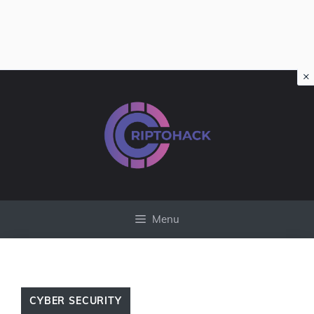
×
Vai
al
contenuto
Menu
CYBER SECURITY