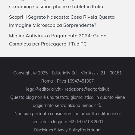
streaming su smartphone e tablet in Italia
Scopri il Segreto Nascosto: Cosa Rivela Questa
Immagine Microscopica Sorprendente?
Miglior Antivirus a Pagamento 2024: Guida
Completa per Proteggere il Tuo PC
Copyright © 2025 - Editorially Srl - Via Assisi 21 - 00181
Roma - P.Iva 16947451007
legal@editorially.it - redazione@editorially.it
Questo blog non è una testata giornalistica, in quanto viene
aggiornato senza alcuna periodicità.
Non può pertanto considerarsi un prodotto editoriale ai
sensi della legge n. 62 del 07.03.2001
Disclaimer
Privacy Policy
Redazione