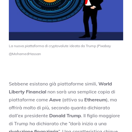
La nuova piattaforma di cryptovalute ideata da Trump |Pixabay
@MohamedHassan
Sebbene esistano già piattaforme simili,
World
Liberty Financial
non sarà una semplice copia di
piattaforme come
Aave
(attiva su
Ethereum
), ma
offrirà molto di più, secondo quanto dichiarato
dall’ex presidente
Donald Trump
. Il figlio maggiore
di Trump ha dichiarato che “darà inizio a una
rivoluzione finanziaria
“. Una caratteristica chiave