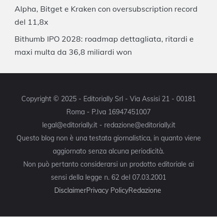
Alpha, Bitget e Kraken con oversubscription record
del 11,8x
Bithumb IPO 2028: roadmap dettagliata, ritardi e
maxi multa da 36,8 miliardi won
Copyright © 2025 - Editorially Srl - Via Assisi 21 - 00181
Roma - P.Iva 16947451007
legal@editorially.it - redazione@editorially.it
Questo blog non è una testata giornalistica, in quanto viene
aggiornato senza alcuna periodicità.
Non può pertanto considerarsi un prodotto editoriale ai
sensi della legge n. 62 del 07.03.2001
Disclaimer
Privacy Policy
Redazione