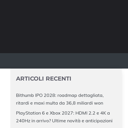
ARTICOLI RECENTI
Bithumb IPO 2028: roadmap dettagliata,
ritardi e maxi multa da 36,8 miliardi won
PlayStation 6 e Xbox 2027: HDMI 2.2 e 4K a
240Hz in arrivo? Ultime novità e anticipazioni