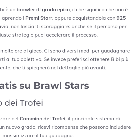
ibi è un
brawler di grado epico
, il che significa che non è
e aprendo i
Premi Starr
, oppure acquistandola con
925
avia, non lasciarti scoraggiare: anche se il percorso per
iuste strategie puoi accelerare il processo.
 molte ore al gioco. Ci sono diversi modi per guadagnare
i al tuo obiettivo. Se invece preferisci ottenere Bibi più
to, che ti spiegherò nel dettaglio più avanti.
tis su Brawl Stars
 dei Trofei
nzare nel
Cammino dei Trofei
, il principale sistema di
 un nuovo grado, ricevi ricompense che possono includere
er massimizzare il tuo guadagno: