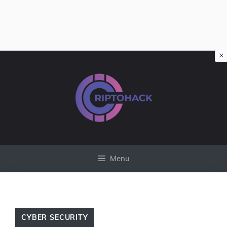
×
Vai
al
contenuto
Menu
CYBER SECURITY