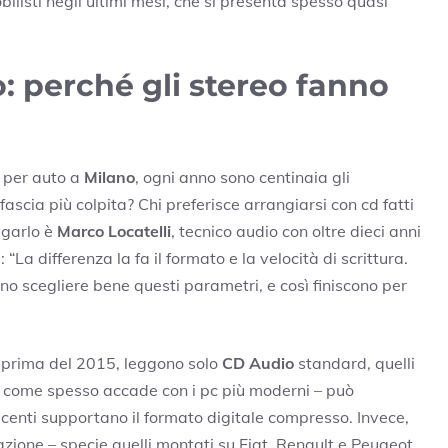
listi negli ultimi mesi, che si presenta spesso quasi
: perché gli stereo fanno
i per auto a
Milano
, ogni anno sono centinaia gli
ascia più colpita? Chi preferisce arrangiarsi con cd fatti
egarlo è
Marco Locatelli
, tecnico audio con oltre dieci anni
 “La differenza la fa il formato e la velocità di scrittura.
o scegliere bene questi parametri, e così finiscono per
e prima del 2015, leggono solo
CD Audio
standard, quelli
– come spesso accade con i pc più moderni – può
recenti supportano il formato digitale compresso. Invece,
azione – specie quelli montati su Fiat, Renault e Peugeot