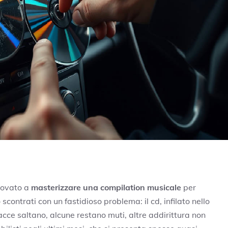
rovato a
masterizzare una compilation musicale
per
contrati con un fastidioso problema: il cd, infilato nello
racce saltano, alcune restano muti, altre addirittura non