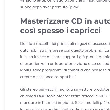
vengono lette. Un disagio comune a molti automobi
subito dopo aver premuto “play”.
Masterizzare CD in auto
così spesso i capricci
Dai dati raccolti dai principali negozi di accessor
automobilisti alle prese con questo problema. La f
in casa invece di usare supporti già pronti. A spi
di esperienza in un laboratorio vicino a corso Lodi:
Molti usano programmi automatici che non lascian
creare dischi poco compatibili”.
Gli stereo più vecchi, montati su vetture prodott
chiamati
Red Book
. Masterizzare tracce in MP3 
mandare in tilt molti impianti. Solo i modelli più 
la maggior parte degli autoradio ancora in circol