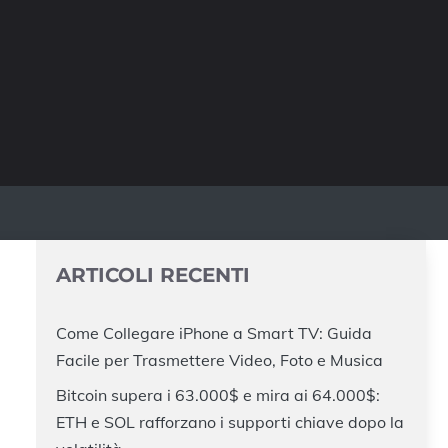
ARTICOLI RECENTI
Come Collegare iPhone a Smart TV: Guida
Facile per Trasmettere Video, Foto e Musica
Bitcoin supera i 63.000$ e mira ai 64.000$:
ETH e SOL rafforzano i supporti chiave dopo la