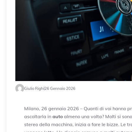
Giulio Righi
26 Gennaio 2026
Milano, 26 gennaio 2026 – Quanti di voi hanno p
ascoltarla in
auto
almeno una volta? Molti si sono s
stereo della macchina, inizia a fare le bizze. Le t