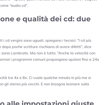
 come “audio cd”.
ione e qualità dei cd: due
ti i cd vergini sono uguali, spiegano i tecnici: “I cd più
e dopo poche scritture rischiano di avere difetti”, dice
la zona Lambrate. Ma non è tutto: “Anche la velocità con
 – ormai i programmi comuni propongono opzioni fino a 24x
ocità tra 4x e 8x. Ci vuole qualche minuto in più ma si
 gli stereo più vecchi. E non bisogna lesinare sulla
io alle impostazioni giuste