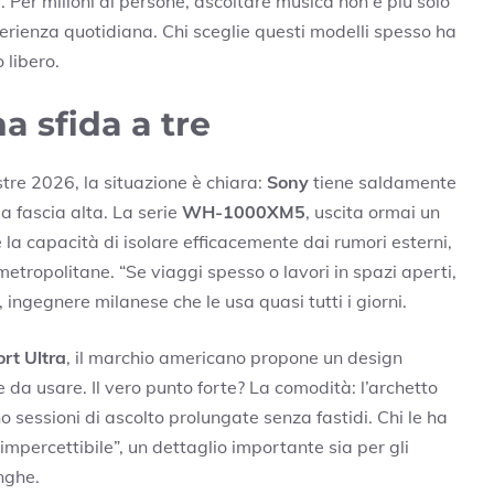
. Per milioni di persone, ascoltare musica non è più solo
rienza quotidiana. Chi sceglie questi modelli spesso ha
 libero.
a sfida a tre
stre 2026, la situazione è chiara:
Sony
tiene saldamente
la fascia alta. La serie
WH-1000XM5
, uscita ormai un
 e la capacità di isolare efficacemente dai rumori esterni,
etropolitane. “Se viaggi spesso o lavori in spazi aperti,
 ingegnere milanese che le usa quasi tutti i giorni.
rt Ultra
, il marchio americano propone un design
da usare. Il vero punto forte? La comodità: l’archetto
sessioni di ascolto prolungate senza fastidi. Chi le ha
mpercettibile”, un dettaglio importante sia per gli
unghe.