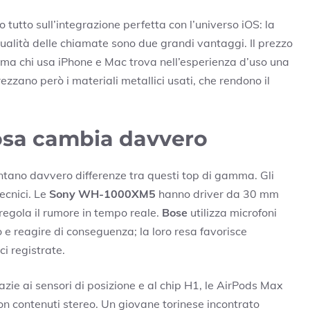
o tutto sull’integrazione perfetta con l’universo iOS: la
qualità delle chiamate sono due grandi vantaggi. Il prezzo
, ma chi usa iPhone e Mac trova nell’esperienza d’uso una
ezzano però i materiali metallici usati, che rendono il
cosa cambia davvero
i sentano davvero differenze tra questi top di gamma. Gli
ecnici. Le
Sony WH-1000XM5
hanno driver da 30 mm
regola il rumore in tempo reale.
Bose
utilizza microfoni
o e reagire di conseguenza; la loro resa favorisce
i registrate.
razie ai sensori di posizione e al chip H1, le AirPods Max
on contenuti stereo. Un giovane torinese incontrato