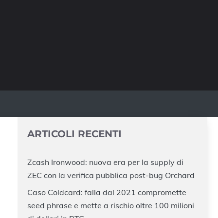
ARTICOLI RECENTI
Zcash Ironwood: nuova era per la supply di
ZEC con la verifica pubblica post-bug Orchard
Caso Coldcard: falla dal 2021 compromette
seed phrase e mette a rischio oltre 100 milioni