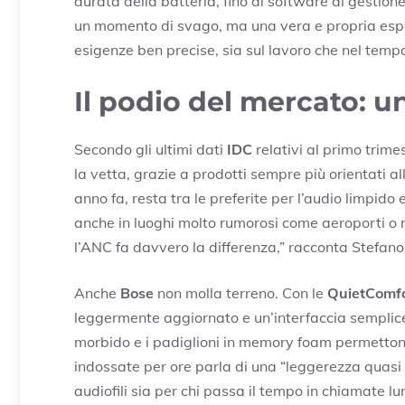
durata della batteria, fino al software di gestione
un momento di svago, ma una vera e propria espe
esigenze ben precise, sia sul lavoro che nel tempo
Il podio del mercato: un
Secondo gli ultimi dati
IDC
relativi al primo trime
la vetta, grazie a prodotti sempre più orientati al
anno fa, resta tra le preferite per l’audio limpido
anche in luoghi molto rumorosi come aeroporti o m
l’ANC fa davvero la differenza,” racconta Stefano,
Anche
Bose
non molla terreno. Con le
QuietComfo
leggermente aggiornato e un’interfaccia semplice 
morbido e i padiglioni in memory foam permettono 
indossate per ore parla di una “leggerezza quasi i
audiofili sia per chi passa il tempo in chiamate l