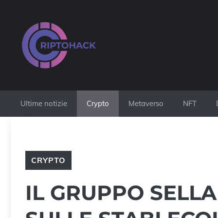
Vai
al
contenuto
Ultime notizie
Crypto
Metaverso
NFT
CRYPTO
IL GRUPPO SELLA 