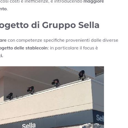
 così costi e inefficienze, e introducendo
maggiore
ento
.
ogetto di Gruppo Sella
nare
con competenze specifiche provenienti dalle diverse
ogetto delle stablecoin
: in particolare il focus è
i.