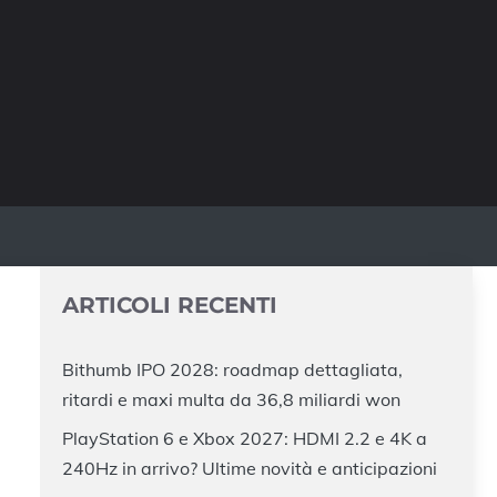
ARTICOLI RECENTI
Bithumb IPO 2028: roadmap dettagliata,
ritardi e maxi multa da 36,8 miliardi won
PlayStation 6 e Xbox 2027: HDMI 2.2 e 4K a
240Hz in arrivo? Ultime novità e anticipazioni