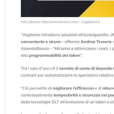
Foto | Binance https://www.binance.com/ – Cryptohack.it
“Vogliamo introdurre soluzioni all’avanguardia, o
conveniente e sicura
– afferma
Andrea Tessera
,
AziendaBanca – “Miriamo a ottimizzare i costi, i p
alla
programmabilità dei token
“.
Tra i casi d’uso c’è il
servizio di conto di deposito
contract per automatizzare le operazioni relative
“Ciò permette di
migliorare l’efficienza
e di
ridurr
contestualmente
tempestività e sicurezza nei p
delle tecnologie DLT all’emissione di un token e a