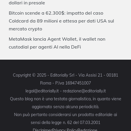
dollari in presale
Bitcoin scende a 62.300$: impatto del caso
Coldcard da 89 milioni e attesa per dati USA sul
mercato crypto
MetaMask lancia Agent Wallet, il wallet non
custodial per agenti AI nella DeFi
Copyright © 2025 - Editorially Srl - Via Assisi 21 - 00181
Roma - P.Iva 16947451007
legal@editorially.it - redazione@editorially.it
Questo blog non è una testata giornalistica, in quanto viene
aggiornato senza alcuna periodicità.
Non può pertanto considerarsi un prodotto editoriale ai
sensi della legge n. 62 del 07.03.2001
Disclaimer
Privacy Policy
Redazione