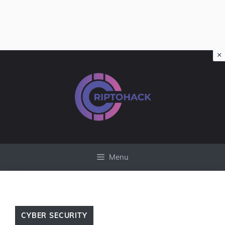
×
Vai
al
contenuto
Menu
CYBER SECURITY